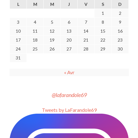
L
M
M
J
V
S
D
1
2
3
4
5
6
7
8
9
10
11
12
13
14
15
16
17
18
19
20
21
22
23
24
25
26
27
28
29
30
31
« Avr
@lafarandole69
Tweets by LaFarandole69