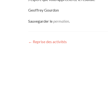
Geoffrey Gourdon
Sauvegarder le
permalien
.
Navigation
←
Reprise des activités
de
l’article