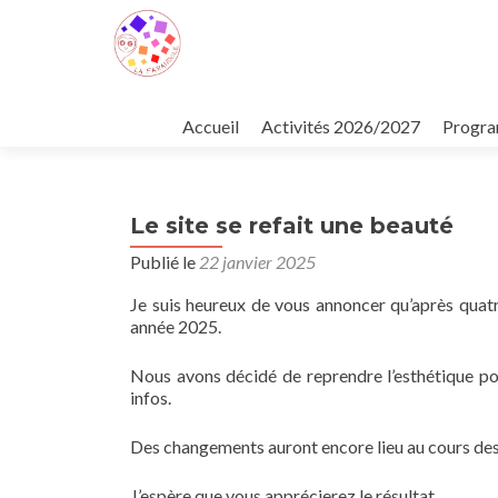
Aller
au
Accueil
Activités 2026/2027
Program
contenu
principal
Le site se refait une beauté
Publié le
22 janvier 2025
Je suis heureux de vous annoncer qu’après quat
année 2025.
Nous avons décidé de reprendre l’esthétique pour
infos.
Des changements auront encore lieu au cours des
J’espère que vous apprécierez le résultat.