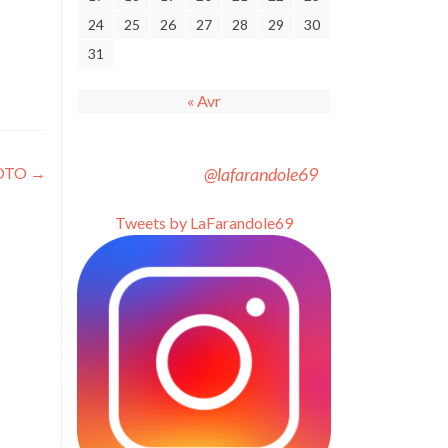
24
25
26
27
28
29
30
31
« Avr
OTO
→
@lafarandole69
Tweets by LaFarandole69